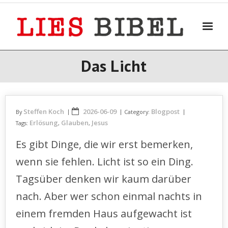
Skip
to
content
Das Licht
Steffen Koch
2026-06-09
Blogpost
By
Category:
Erlösung
Glauben
Jesus
Tags:
,
,
Es gibt Dinge, die wir erst bemerken,
wenn sie fehlen. Licht ist so ein Ding.
Tagsüber denken wir kaum darüber
nach. Aber wer schon einmal nachts in
einem fremden Haus aufgewacht ist