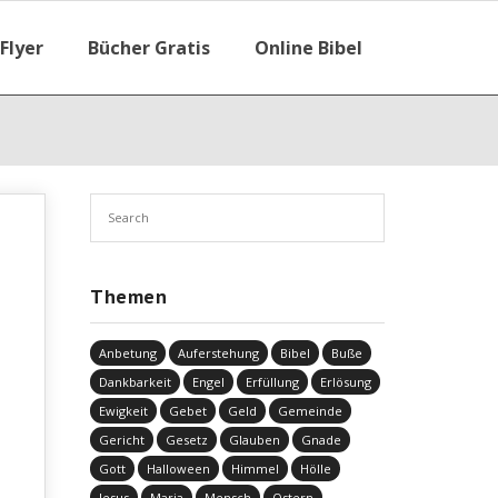
Flyer
Bücher Gratis
Online Bibel
Themen
Anbetung
Auferstehung
Bibel
Buße
Dankbarkeit
Engel
Erfüllung
Erlösung
Ewigkeit
Gebet
Geld
Gemeinde
Gericht
Gesetz
Glauben
Gnade
Gott
Halloween
Himmel
Hölle
Jesus
Maria
Mensch
Ostern