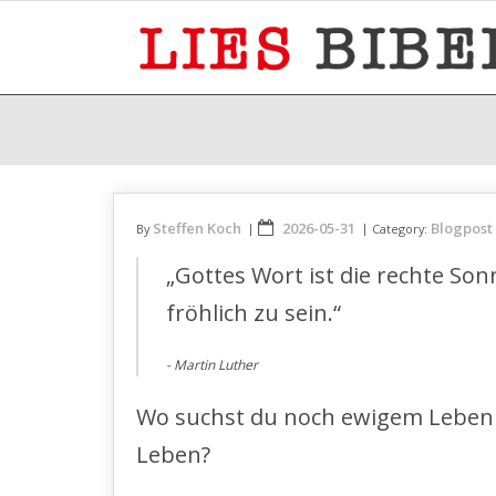
Skip
to
content
Steffen Koch
2026-05-31
Blogpost
By
Category:
„Gottes Wort ist die rechte Son
fröhlich zu sein.“
Martin Luther
Wo suchst du noch ewigem Leben un
Leben?