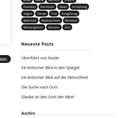
Paradies
Reichtum
Satan
Schöpfung
Segen
Sünde
Tod
Vergebung
Wahrheit
Weihnachten
Weisheit
Wiedergeburt
Wunder
Zeit
Neueste Posts
Überführt von Sünde
Next
Ein kritischer Blick in den Spiegel
Ein kritischer Blick auf die Menschheit
Die Suche nach Gott
Glaube an den Gott der Bibel
Archiv