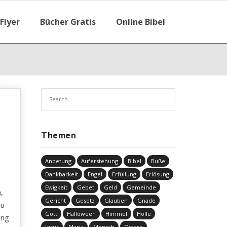
Flyer
Bücher Gratis
Online Bibel
Themen
Anbetung
Auferstehung
Bibel
Buße
Dankbarkeit
Engel
Erfüllung
Erlösung
Ewigkeit
Gebet
Geld
Gemeinde
,
Gericht
Gesetz
Glauben
Gnade
zu
Gott
Halloween
Himmel
Hölle
ung
Jesus
Maria
Mensch
Ostern