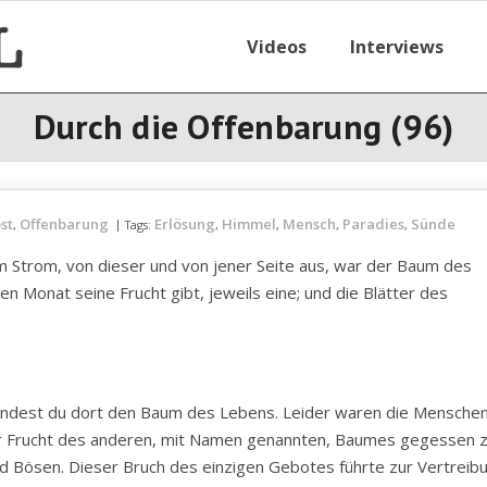
Videos
Interviews
Durch die Offenbarung (96)
st
Offenbarung
Erlösung
Himmel
Mensch
Paradies
Sünde
,
Tags:
,
,
,
,
em Strom, von dieser und von jener Seite aus, war der Baum des
n Monat seine Frucht gibt, jeweils eine; und die Blätter des
findest du dort den Baum des Lebens. Leider waren die Menschen
er Frucht des anderen, mit Namen genannten, Baumes gegessen 
 Bösen. Dieser Bruch des einzigen Gebotes führte zur Vertreib