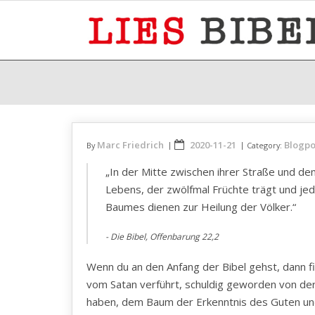
Skip
to
content
Marc Friedrich
2020-11-21
Blogpo
By
Category:
„In der Mitte zwischen ihrer Straße und d
Lebens, der zwölfmal Früchte trägt und jede
Baumes dienen zur Heilung der Völker.“
Die Bibel, Offenbarung ‭22,2
Wenn du an den Anfang der Bibel gehst, dann 
vom Satan verführt, schuldig geworden von d
haben, dem Baum der Erkenntnis des Guten und