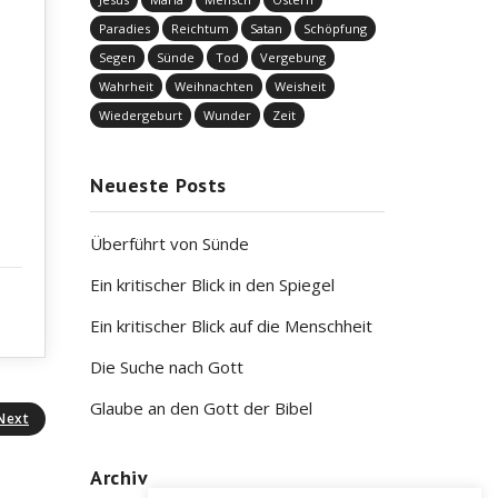
Paradies
Reichtum
Satan
Schöpfung
Segen
Sünde
Tod
Vergebung
Wahrheit
Weihnachten
Weisheit
Wiedergeburt
Wunder
Zeit
Neueste Posts
Überführt von Sünde
Ein kritischer Blick in den Spiegel
Ein kritischer Blick auf die Menschheit
Die Suche nach Gott
Glaube an den Gott der Bibel
Next
Archiv