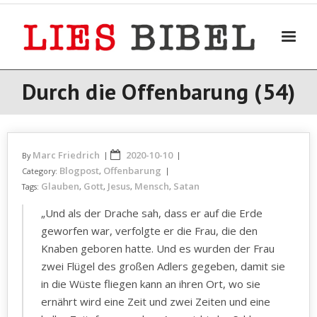
Skip
to
content
Durch die Offenbarung (54)
Marc Friedrich
2020-10-10
By
Blogpost
Offenbarung
Category:
,
Glauben
Gott
Jesus
Mensch
Satan
Tags:
,
,
,
,
„Und als der Drache sah, dass er auf die Erde
geworfen war, verfolgte er die Frau, die den
Knaben geboren hatte. Und es wurden der Frau
zwei Flügel des großen Adlers gegeben, damit sie
in die Wüste fliegen kann an ihren Ort, wo sie
ernährt wird eine Zeit und zwei Zeiten und eine