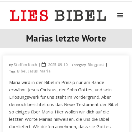
Skip
to
content
Marias letzte Worte
Steffen Koch
2025-09-10
Blogpost
By
Category:
Bibel
Jesus
Maria
Tags:
,
,
Maria wird in der Bibel im Prinzip nur am Rande
erwähnt. Jesus Christus, der Sohn Gottes, und sein
Erlösungswerk für uns steht im Vordergrund. Aber
dennoch berichtet uns das Neue Testament der Bibel
so einiges über Maria. Hier wollen wir dich auf die
letzten Worte Marias hinweisen, die uns die Bibel
überliefert. Wir dürfen annehmen, dass sie Gottes