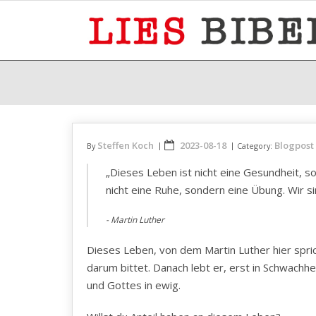
Skip
to
content
Steffen Koch
2023-08-18
Blogpost
By
Category:
„Dieses Leben ist nicht eine Gesundheit, 
nicht eine Ruhe, sondern eine Übung. Wir si
Martin Luther
Dieses Leben, von dem Martin Luther hier spric
darum bittet. Danach lebt er, erst in Schwachh
und Gottes in ewig.