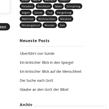
Paradies
Reichtum
Satan
Schöpfung
Segen
Sünde
Tod
Vergebung
Wahrheit
Weihnachten
Weisheit
Wiedergeburt
Wunder
Zeit
Next
Neueste Posts
Überführt von Sünde
Ein kritischer Blick in den Spiegel
Ein kritischer Blick auf die Menschheit
Die Suche nach Gott
Glaube an den Gott der Bibel
Archiv