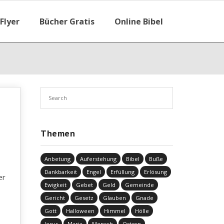
Flyer
Bücher Gratis
Online Bibel
Themen
Anbetung
Auferstehung
Bibel
Buße
Dankbarkeit
Engel
Erfüllung
Erlösung
er
Ewigkeit
Gebet
Geld
Gemeinde
s
Gericht
Gesetz
Glauben
Gnade
Gott
Halloween
Himmel
Hölle
Jesus
Maria
Mensch
Ostern