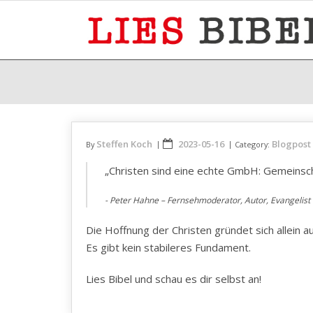
Skip
to
content
Steffen Koch
2023-05-16
Blogpost
By
Category:
„Christen sind eine echte GmbH: Gemeinsch
Peter Hahne – Fernsehmoderator, Autor, Evangelist
Die Hoffnung der Christen gründet sich allein 
Es gibt kein stabileres Fundament.
Lies Bibel und schau es dir selbst an!