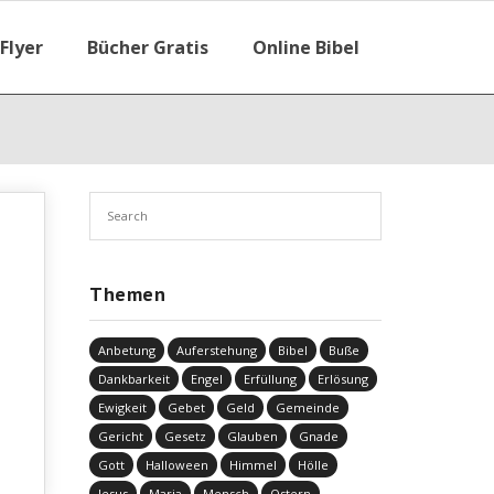
Flyer
Bücher Gratis
Online Bibel
Themen
Anbetung
Auferstehung
Bibel
Buße
Dankbarkeit
Engel
Erfüllung
Erlösung
Ewigkeit
Gebet
Geld
Gemeinde
Gericht
Gesetz
Glauben
Gnade
Gott
Halloween
Himmel
Hölle
Jesus
Maria
Mensch
Ostern