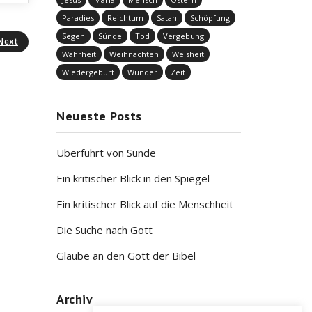
Paradies
Reichtum
Satan
Schöpfung
Segen
Sünde
Tod
Vergebung
Next
Wahrheit
Weihnachten
Weisheit
Wiedergeburt
Wunder
Zeit
Neueste Posts
Überführt von Sünde
Ein kritischer Blick in den Spiegel
Ein kritischer Blick auf die Menschheit
Die Suche nach Gott
Glaube an den Gott der Bibel
Archiv