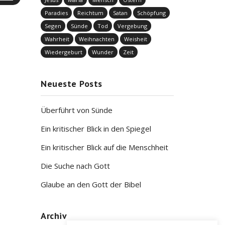
Paradies
Reichtum
Satan
Schöpfung
Segen
Sünde
Tod
Vergebung
Wahrheit
Weihnachten
Weisheit
Wiedergeburt
Wunder
Zeit
Neueste Posts
Überführt von Sünde
Ein kritischer Blick in den Spiegel
Ein kritischer Blick auf die Menschheit
Die Suche nach Gott
Glaube an den Gott der Bibel
Archiv