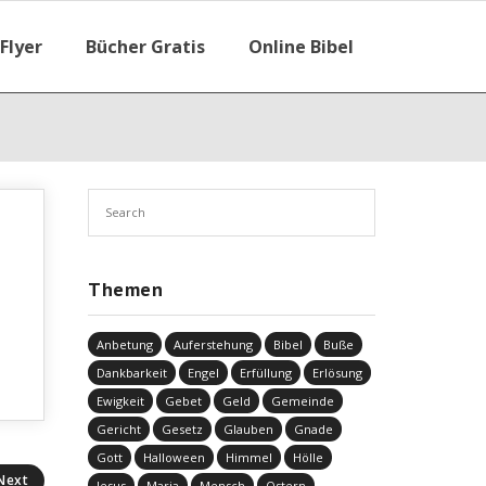
Flyer
Bücher Gratis
Online Bibel
Themen
Anbetung
Auferstehung
Bibel
Buße
Dankbarkeit
Engel
Erfüllung
Erlösung
Ewigkeit
Gebet
Geld
Gemeinde
Gericht
Gesetz
Glauben
Gnade
Gott
Halloween
Himmel
Hölle
Next
Jesus
Maria
Mensch
Ostern