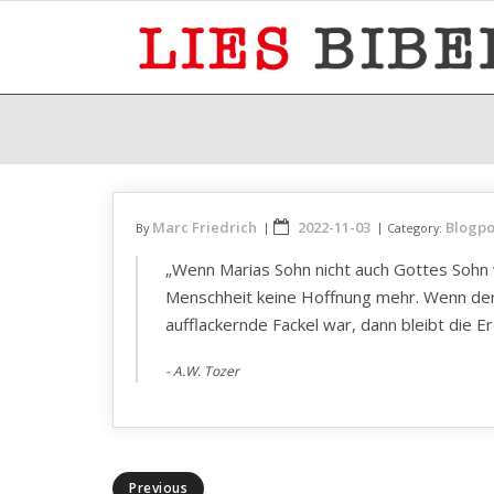
Skip
to
content
Marc Friedrich
2022-11-03
Blogpo
By
Category:
„Wenn Marias Sohn nicht auch Gottes Sohn w
Menschheit keine Hoffnung mehr. Wenn der, 
aufflackernde Fackel war, dann bleibt die Er
A.W. Tozer
Previous