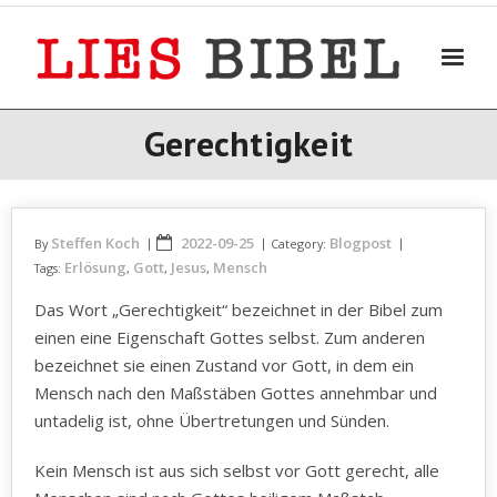
Skip
to
content
Gerechtigkeit
Steffen Koch
2022-09-25
Blogpost
By
Category:
Erlösung
Gott
Jesus
Mensch
Tags:
,
,
,
Das Wort „Gerechtigkeit“ bezeichnet in der Bibel zum
einen eine Eigenschaft Gottes selbst. Zum anderen
bezeichnet sie einen Zustand vor Gott, in dem ein
Mensch nach den Maßstäben Gottes annehmbar und
untadelig ist, ohne Übertretungen und Sünden.
Kein Mensch ist aus sich selbst vor Gott gerecht, alle