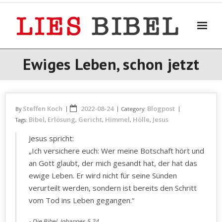
Skip
to
content
Ewiges Leben, schon jetzt
Steffen Koch
2022-08-24
Blogpost
By
Category:
Bibel
Erlösung
Gericht
Himmel
Hölle
Jesus
Tags:
,
,
,
,
,
Jesus spricht:
„Ich versichere euch: Wer meine Botschaft hört und
an Gott glaubt, der mich gesandt hat, der hat das
ewige Leben. Er wird nicht für seine Sünden
verurteilt werden, sondern ist bereits den Schritt
vom Tod ins Leben gegangen.“
Die Bibel, Johannes 5,24