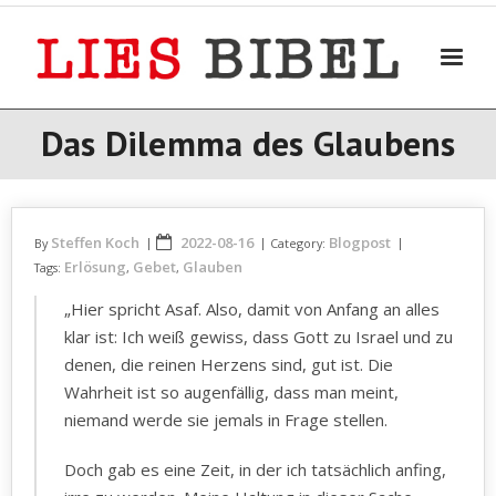
Skip
to
content
Das Dilemma des Glaubens
Steffen Koch
2022-08-16
Blogpost
By
Category:
Erlösung
Gebet
Glauben
Tags:
,
,
„Hier spricht Asaf. Also, damit von Anfang an alles
klar ist: Ich weiß gewiss, dass Gott zu Israel und zu
denen, die reinen Herzens sind, gut ist. Die
Wahrheit ist so augenfällig, dass man meint,
niemand werde sie jemals in Frage stellen.
Doch gab es eine Zeit, in der ich tatsächlich anfing,