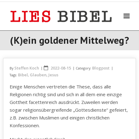
Skip
to
content
(K)ein goldener Mittelweg?
Steffen Koch
2022-08-15
Blogpost
By
Category:
Bibel
Glauben
Jesus
Tags:
,
,
Einige Menschen vertreten die These, dass alle
Religionen richtig sind und sich in all dem eine einzige
Gottheit facettenreich ausdrückt. Zuweilen werden
sogar religionsübergreifende „Gottesdienste“ gefeiert,
z.B. zwischen Muslimen und einigen christlichen
Konfessionen.