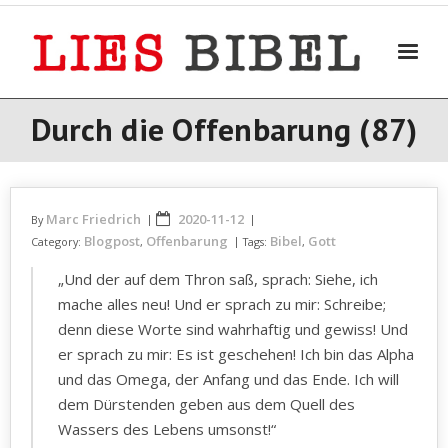
Skip
to
content
Durch die Offenbarung (87)
Marc Friedrich
2020-11-12
By
Blogpost
Offenbarung
Bibel
Gott
Category:
,
Tags:
,
„Und der auf dem Thron saß, sprach: Siehe, ich
mache alles neu! Und er sprach zu mir: Schreibe;
denn diese Worte sind wahrhaftig und gewiss! Und
er sprach zu mir: Es ist geschehen! Ich bin das Alpha
und das Omega, der Anfang und das Ende. Ich will
dem Dürstenden geben aus dem Quell des
Wassers des Lebens umsonst!“