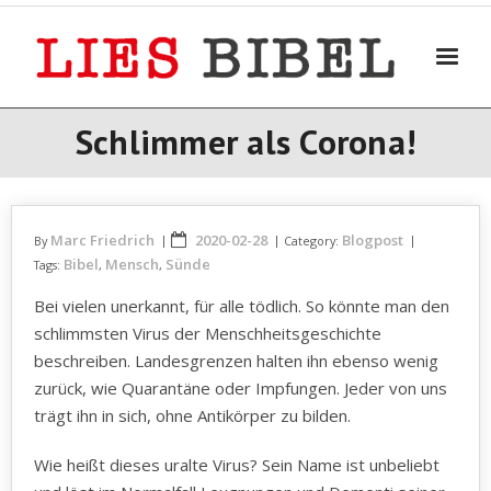
Skip
to
content
Schlimmer als Corona!
Marc Friedrich
2020-02-28
Blogpost
By
Category:
Bibel
Mensch
Sünde
Tags:
,
,
Bei vielen unerkannt, für alle tödlich. So könnte man den
schlimmsten Virus der Menschheitsgeschichte
beschreiben. Landesgrenzen halten ihn ebenso wenig
zurück, wie Quarantäne oder Impfungen. Jeder von uns
trägt ihn in sich, ohne Antikörper zu bilden.
Wie heißt dieses uralte Virus? Sein Name ist unbeliebt