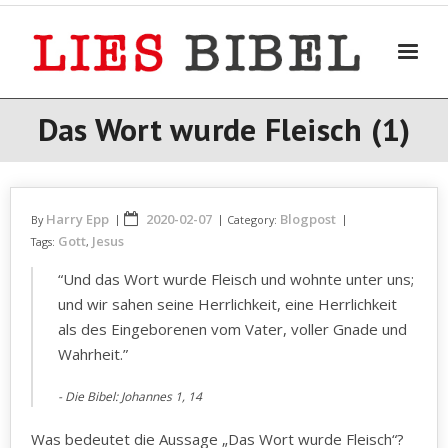
Skip
to
content
Das Wort wurde Fleisch (1)
Harry Epp
2020-02-07
Blogpost
By
Category:
Gott
Jesus
Tags:
,
“Und das Wort wurde Fleisch und wohnte unter uns;
und wir sahen seine Herrlichkeit, eine Herrlichkeit
als des Eingeborenen vom Vater, voller Gnade und
Wahrheit.”
Die Bibel: Johannes 1, 14
Was bedeutet die Aussage „Das Wort wurde Fleisch“?