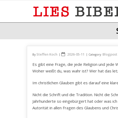
Skip
to
content
Steffen Koch
2026-05-11
Blogpost
By
Category:
Es gibt eine Frage, die jede Religion und jed
Woher weißt du, was wahr ist? Wer hat das le
Im christlichen Glauben gibt es darauf eine klare 
Nicht die Schrift und die Tradition. Nicht die Sc
Jahrhunderte so eingebürgert hat oder was ich ger
Autorität in allen Fragen des Glaubens und Chri