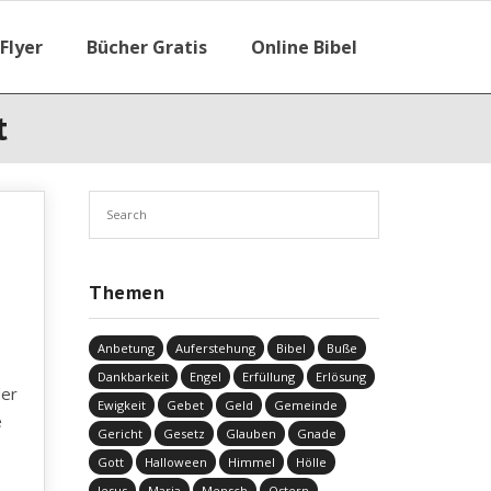
Flyer
Bücher Gratis
Online Bibel
t
Themen
Anbetung
Auferstehung
Bibel
Buße
Dankbarkeit
Engel
Erfüllung
Erlösung
der
Ewigkeit
Gebet
Geld
Gemeinde
e
Gericht
Gesetz
Glauben
Gnade
Gott
Halloween
Himmel
Hölle
Jesus
Maria
Mensch
Ostern