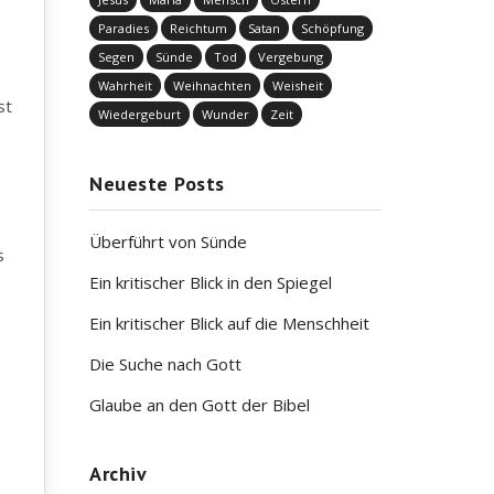
Paradies
Reichtum
Satan
Schöpfung
Segen
Sünde
Tod
Vergebung
Wahrheit
Weihnachten
Weisheit
st
Wiedergeburt
Wunder
Zeit
Neueste Posts
Überführt von Sünde
s
Ein kritischer Blick in den Spiegel
Ein kritischer Blick auf die Menschheit
Die Suche nach Gott
Glaube an den Gott der Bibel
Archiv