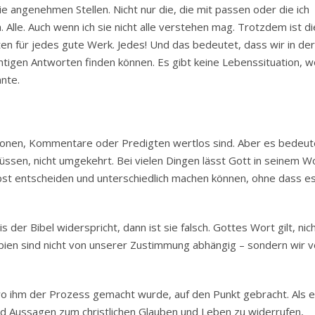
die angenehmen Stellen. Nicht nur die, die mit passen oder die ich
h. Alle. Auch wenn ich sie nicht alle verstehen mag. Trotzdem ist di
en für jedes gute Werk. Jedes! Und das bedeutet, dass wir in der
chtigen Antworten finden können. Es gibt keine Lebenssituation, 
nte.
itionen, Kommentare oder Predigten wertlos sind. Aber es bedeut
müssen, nicht umgekehrt. Bei vielen Dingen lässt Gott in seinem W
bst entscheiden und unterschiedlich machen können, ohne dass e
 der Bibel widerspricht, dann ist sie falsch. Gottes Wort gilt, nic
ien sind nicht von unserer Zustimmung abhängig – sondern wir 
o ihm der Prozess gemacht wurde, auf den Punkt gebracht. Als e
nd Aussagen zum christlichen Glauben und Leben zu widerrufen,