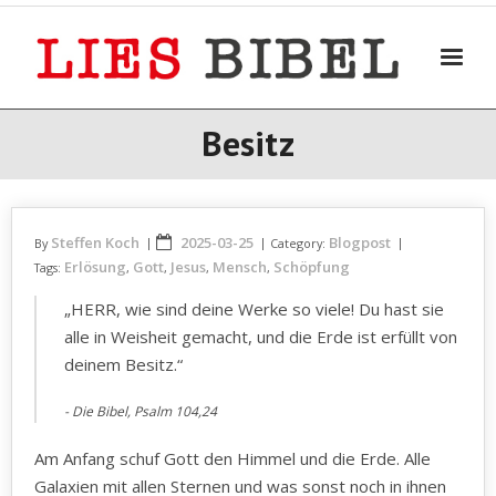
Skip
to
content
Besitz
Steffen Koch
2025-03-25
Blogpost
By
Category:
Erlösung
Gott
Jesus
Mensch
Schöpfung
Tags:
,
,
,
,
„HERR, wie sind deine Werke so viele! Du hast sie
alle in Weisheit gemacht, und die Erde ist erfüllt von
deinem Besitz.“
Die Bibel, Psalm 104,24
Am Anfang schuf Gott den Himmel und die Erde. Alle
Galaxien mit allen Sternen und was sonst noch in ihnen