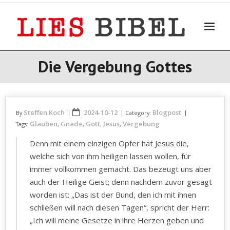
Skip
to
content
Die Vergebung Gottes
Steffen Koch
2024-10-12
Blogpost
By
Category:
Glauben
Gnade
Gott
Jesus
Vergebung
Tags:
,
,
,
,
Denn mit einem einzigen Opfer hat Jesus die,
welche sich von ihm heiligen lassen wollen, für
immer vollkommen gemacht. Das bezeugt uns aber
auch der Heilige Geist; denn nachdem zuvor gesagt
worden ist: „Das ist der Bund, den ich mit ihnen
schließen will nach diesen Tagen“, spricht der Herr:
„Ich will meine Gesetze in ihre Herzen geben und