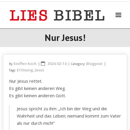
Skip
to
content
Nur Jesus!
Steffen Koch
2024-02-14
Blogpost
By
Category:
Erlösung
Jesus
Tags:
,
Nur Jesus rettet.
Es gibt keinen anderen Weg.
Es gibt keinen anderen Gott.
Jesus spricht zu ihm: „Ich bin der Weg und die
Wahrheit und das Leben; niemand kommt zum Vater
als nur durch mich!“