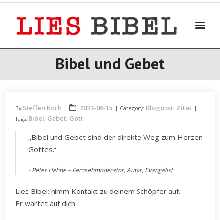
Skip
to
content
Bibel und Gebet
Steffen Koch
2023-06-15
Blogpost
Zitat
By
Category:
,
Bibel
Gebet
Gott
Tags:
,
,
„Bibel und Gebet sind der direkte Weg zum Herzen
Gottes.“
Peter Hahne – Fernsehmoderator, Autor, Evangelist
Lies Bibel; nimm Kontakt zu deinem Schöpfer auf.
Er wartet auf dich.