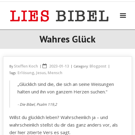
Skip
to
content
Wahres Glück
Steffen Koch
2023-01-13
Blogpost
By
Category:
Erlösung
Jesus
Mensch
Tags:
,
,
„Glücklich sind die, die sich an seine Weisungen
halten und ihn von ganzem Herzen suchen.“
Die Bibel, Psalm 119,2
Willst du glücklich leben? Wahrscheinlich ja – und
wahrscheinlich stellst du dir das ganz anders vor, als
der hier zitierte Vers es sagt.