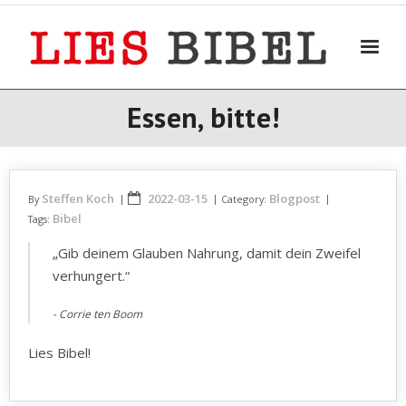
Skip
to
content
Essen, bitte!
Steffen Koch
2022-03-15
Blogpost
By
Category:
Bibel
Tags:
„Gib deinem Glauben Nahrung, damit dein Zweifel
verhungert.“
Corrie ten Boom
Lies Bibel!