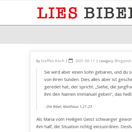
Skip
to
content
Steffen Koch
2021-03-17
Blogpost
By
Category:
Sie wird aber einen Sohn gebären, und du s
von ihren Sünden. Dies alles aber ist gesc
geredet hat, der spricht: „Siehe, die Jung
ihm den Namen Immanuel geben“, das heißt 
Die Bibel, Matthäus 1,21-23
Als Maria vom Heiligen Geist schwanger gewor
ihm half, die Situation richtig einzuordnen. Des