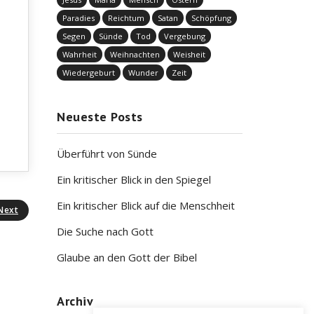
Paradies
Reichtum
Satan
Schöpfung
Segen
Sünde
Tod
Vergebung
Wahrheit
Weihnachten
Weisheit
Wiedergeburt
Wunder
Zeit
Neueste Posts
Überführt von Sünde
Ein kritischer Blick in den Spiegel
Ein kritischer Blick auf die Menschheit
Next
Die Suche nach Gott
Glaube an den Gott der Bibel
Archiv