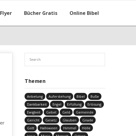
Flyer
Bücher Gratis
Online Bibel
n
Themen
Anbetung
Auferstehung
Bibel
Buße
Dankbarkeit
Engel
Erfüllung
Erlösung
Ewigkeit
Gebet
Geld
Gemeinde
Gericht
Gesetz
Glauben
Gnade
der
Gott
Halloween
Himmel
Hölle
Jesus
Maria
Mensch
Ostern