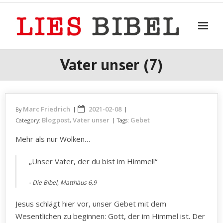
Skip
to
content
Vater unser (7)
Marc Friedrich
2021-02-08
By
Blogpost
Vater unser
Gebet
Category:
,
Tags:
Mehr als nur Wolken…
„Unser Vater, der du bist im Himmel!“
Die Bibel, Matthäus 6,9
Jesus schlägt hier vor, unser Gebet mit dem
Wesentlichen zu beginnen: Gott, der im Himmel ist. Der