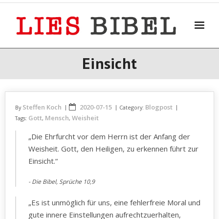
Skip
to
content
Einsicht
Steffen Koch
2020-07-15
Blogpost
By
Category:
Gott
Mensch
Weisheit
Tags:
,
,
„Die Ehrfurcht vor dem Herrn ist der Anfang der
Weisheit. Gott, den Heiligen, zu erkennen führt zur
Einsicht.“
Die Bibel, Sprüche 10,9
„Es ist unmöglich für uns, eine fehlerfreie Moral und
gute innere Einstellungen aufrechtzuerhalten,