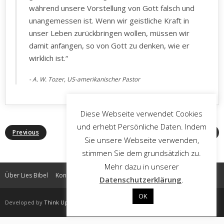
während unsere Vorstellung von Gott falsch und
unangemessen ist. Wenn wir geistliche Kraft in
unser Leben zurückbringen wollen, müssen wir
damit anfangen, so von Gott zu denken, wie er
wirklich ist.“
A. W. Tozer, US-amerikanischer Pastor
Diese Webseite verwendet Cookies
und erhebt Persönliche Daten. Indem
Previous
Next
Sie unsere Webseite verwenden,
stimmen Sie dem grundsätzlich zu.
Mehr dazu in unserer
Über Lies Bibel
Kontakt
Impressum
Datenschutz
Datenschutzerklärung
.
OK
Developed by
Think Up Themes Ltd
. Powered by
WordPress
.