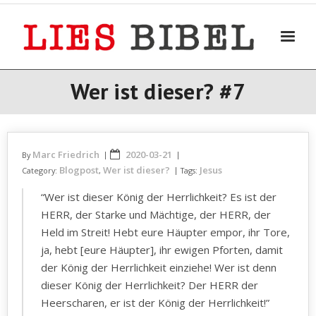
Skip
to
content
Wer ist dieser? #7
Marc Friedrich
2020-03-21
By
Blogpost
Wer ist dieser?
Jesus
Category:
,
Tags:
“Wer ist dieser König der Herrlichkeit? Es ist der
HERR, der Starke und Mächtige, der HERR, der
Held im Streit! Hebt eure Häupter empor, ihr Tore,
ja, hebt [eure Häupter], ihr ewigen Pforten, damit
der König der Herrlichkeit einziehe! Wer ist denn
dieser König der Herrlichkeit? Der HERR der
Heerscharen, er ist der König der Herrlichkeit!”