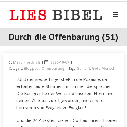
Skip
to
content
Durch die Offenbarung (51)
Marc Friedrich
2020-10-07
By
Blogpost
Offenbarung
Gericht
Gott
Mensch
Category:
,
Tags:
,
,
„Und der siebte Engel stieß in die Posaune; da
ertönten laute Stimmen im Himmel, die sprachen:
Die Königreiche der Welt sind unserem Herrn und
seinem Christus zuteilgeworden, und er wird
herrschen von Ewigkeit zu Ewigkeit!
Und die 24 Ältesten, die vor Gott auf ihren Thronen