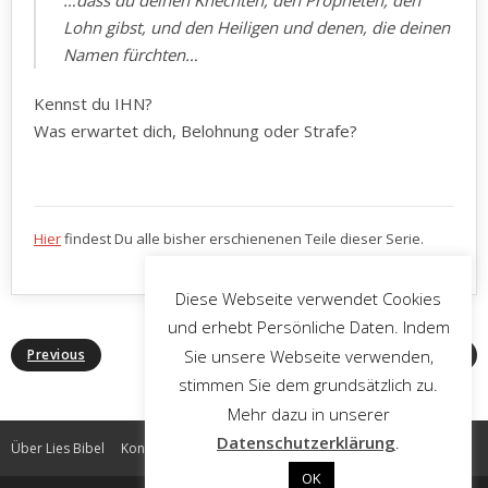
…dass du deinen Knechten, den Propheten, den
Lohn gibst, und den Heiligen und denen, die deinen
Namen fürchten…
Kennst du IHN?
Was erwartet dich, Belohnung oder Strafe?
Hier
findest Du alle bisher erschienenen Teile dieser Serie.
Diese Webseite verwendet Cookies
und erhebt Persönliche Daten. Indem
Sie unsere Webseite verwenden,
Previous
Next
stimmen Sie dem grundsätzlich zu.
Mehr dazu in unserer
Datenschutzerklärung
.
Über Lies Bibel
Kontakt
Impressum
Datenschutz
OK