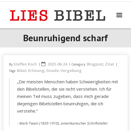
Skip
to
content
Beunruhigend scharf
Steffen Koch
2023-06-24
Blogpost
Zitat
By
Category:
,
Bibel
Erlösung
Gnade
Vergebung
Tags:
,
,
,
„Die meisten Menschen haben Schwierigkeiten mit
den Bibelstellen, die sie nicht verstehen. Ich für
meinen Teil muss zugeben, dass mich gerade
diejenigen Bibelstellen beunruhigen, die ich
verstehe.“
Mark Twain (1835-1910), amerikanischer Schriftsteller